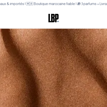
aux & importés | 🇲🇦 Boutique marocaine fiable | 🎁 3 parfums = Li